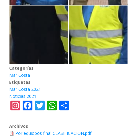
Categorías
Mar Costa
Etiquetas
Mar Costa 2021
Noticias 2021
Instagram
Facebook
Twitter
WhatsApp
Share
Archivos
Por equiopos final CLASIFICACION.pdf