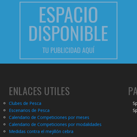
ENLACES UTILES
P
Clubes de Pesca
Sp
Escenarios de Pesca
Sp
Calendario de Competiciones por meses
Calendario de Competiciones por modalidades
Medidas contra el mejillón cebra