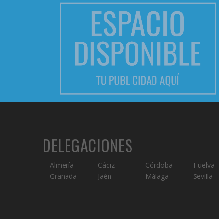
DELEGACIONES
Almería
Cádiz
Córdoba
Huelva
Granada
Jaén
Málaga
Sevilla